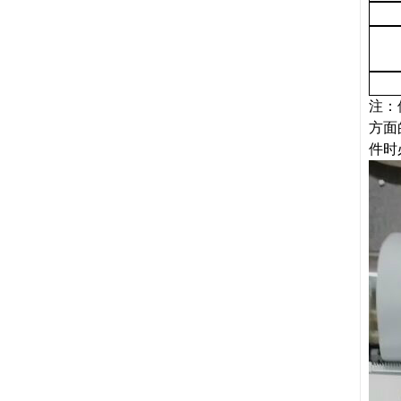
注：
方面
件时