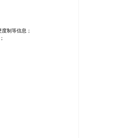
硬度制等信息；
；