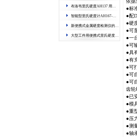
依据
布洛韦里氏硬度AH137 用于铸铁模具检测-误差小.数据稳
●
标
●
配
智能型里氏硬度计AH167-支持5G/WiFi双模传输-用于重构检测
●
硬
新便携式金属硬度检测仪的​定制.突破传统检测局限
●
可
大型工件用便携式里氏硬度计AH136 用于金属合金_快速*准确
●
一
●
可
●
具
●
有
●
可
●
可
●
可
齿轮
●已
●模
●重
●压
●测
●轴