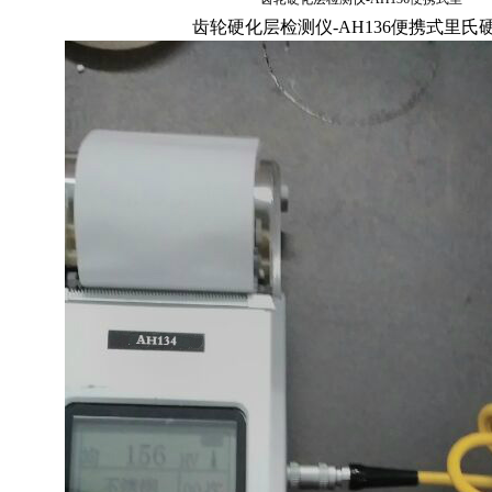
齿轮
硬化层
检测仪
-AH136便携式里氏