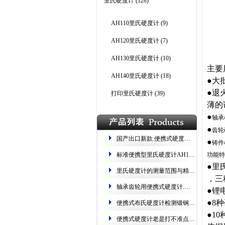
里氏硬度计
(128)
AH110里氏硬度计
(9)
AH120里氏硬度计
(7)
AH130里氏硬度计
(10)
主要
AH140里氏硬度计
(18)
●
大
●
退
打印里氏硬度计
(39)
薄的
●
轴承
●
齿轮
国产出口新款.便携式硬度计的操作流程_标准三步法
●
铸件
标准便携型里氏硬度计AH136 检测大重型、已安装的工件
功能特
●
里
里氏硬度计的测量范围与精度详解
，三
轴承齿轮用便携式硬度计.自动转换 测量范围宽
●
锂
●
8
种
便携式布氏硬度计检测锻钢误差有多大
●
10
便携式硬度计老是打不准点怎么办.彻底解决方案