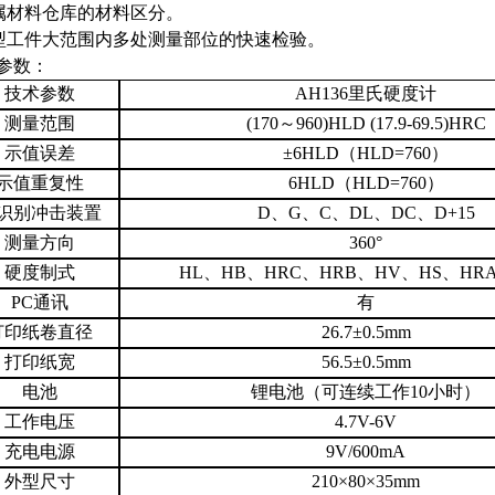
属材料仓库的材料区分。
型工件大范围内多处测量部位的快速检验。
参数：
技术参数
AH136里氏硬度计
测量范围
(170
～
960)HLD (17.9-69.5)HRC
示值误差
±6HLD
（
HLD=760
）
示值重复性
6HLD
（
HLD=760
）
识别冲击装置
D
、
G
、
C
、
DL
、
DC
、
D+15
测量方向
360°
硬度制式
HL
、
HB
、
HRC
、
HRB
、
HV
、
HS
、
HR
PC
通讯
有
打印纸卷直径
26.7±0.5mm
打印纸宽
56.5±0.5mm
电池
锂电池（可连续工作
10
小时）
工作电压
4.7V-6V
充电电源
9V/600mA
外型尺寸
210
×
80
×
35mm