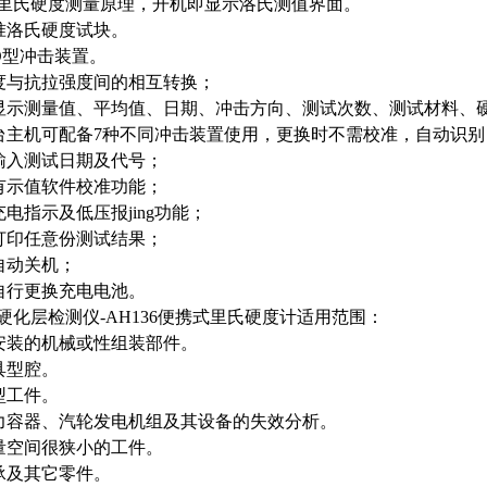
里氏硬度测量原理，开机即显示洛氏测值界面。
准洛氏硬度试块。
D
型冲击装置。
度与抗拉强度间的相互转换；
显示测量值、平均值、日期、冲击方向、测试次数、测试材料、
台主机可配备7种不同冲击装置使用，更换时不需校准，自动识别
输入测试日期及代号；
有示值软件校准功能；
充电指示及低压报jing功能；
打印任意份测试结果；
自动关机；
自行更换充电电池。
硬化层检测仪
-AH136便携式里氏硬度计
适用范围：
安装的机械或性组装部件。
具型腔。
型工件。
力容器、汽轮发电机组及其设备的失效分析。
量空间很狭小的工件。
承及其它零件。