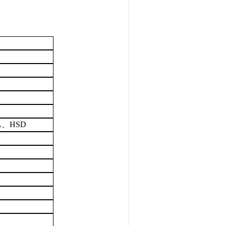
A
、
HSD