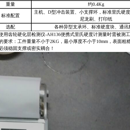
重量
约
0.4Kg
主机、
D
型冲击装置、小支撑环，标准里氏硬
标准配置
尼龙刷、打印纸
选配
各种
异型支承环、标准硬度块、通讯
使用
齿轮硬化层检测仪
-AH136便携式里氏硬度计
测量时需被测
的要求：工件重量不小于
2KG
，最小厚度不小于
10mm
，表面粗
必须稳固支撑或密实耦合！